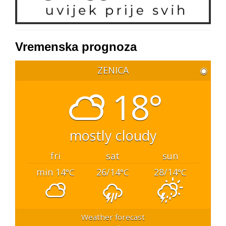
Vremenska prognoza
ZENICA
◉
18°
mostly cloudy
fri
sat
sun
min 14
26/14
28/14
°C
°C
°C
Weather forecast