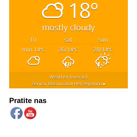
18°
mostly cloudy
fri
sat
sun
min 14
26/14
28/14
°C
°C
°C
Weather forecast
Zenica, Bosnia and Herzegovina ▸
Pratite nas