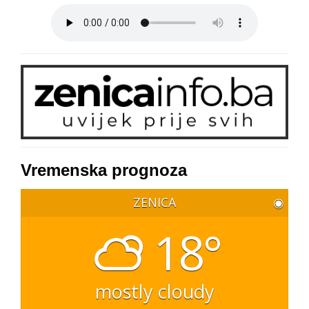
Vremenska prognoza
ZENICA
◉
18°
mostly cloudy