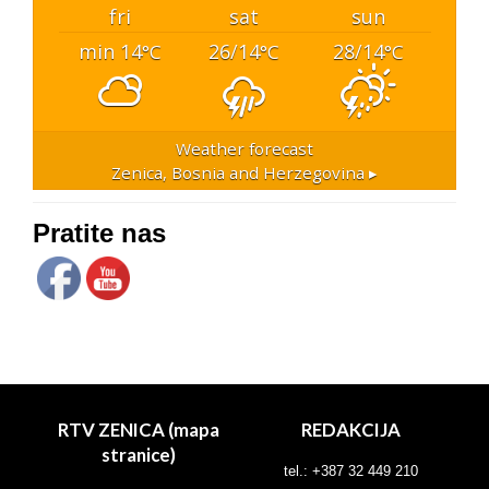
fri
sat
sun
min 14
26/14
28/14
°C
°C
°C
Weather forecast
Zenica, Bosnia and Herzegovina ▸
Pratite nas
RTV ZENICA (mapa
REDAKCIJA
stranice)
tel.: +387 32 449 210