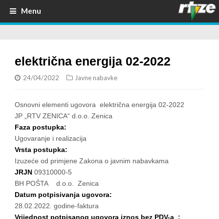
Menu
električna energija 02-2022
24/04/2022
Javne nabavke
Osnovni elementi ugovora električna energija 02-2022
JP „RTV ZENICA“ d.o.o. Zenica
Faza postupka:
Ugovaranje i realizacija
Vrsta postupka:
Izuzeće od primjene Zakona o javnim nabavkama
JRJN
09310000-5
BH POŠTA d.o.o. Zenica
Datum potpisivanja ugovora:
28.02.2022. godine-faktura
Vrijednost potpisanog ugovora iznos bez PDV-a :