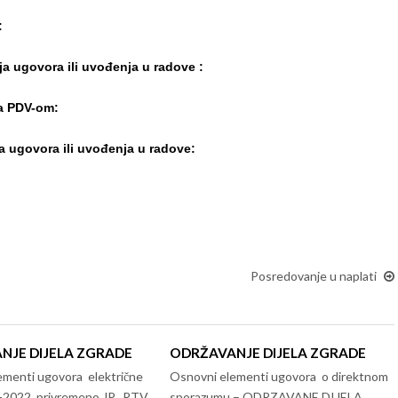
:
ja ugovora ili uvođenja u radove :
sa PDV-om:
ja ugovora ili uvođenja u radove:
Posredovanje u naplati
NJE DIJELA ZGRADE
ODRŽAVANJE DIJELA ZGRADE
ementi ugovora električne
Osnovni elementi ugovora o direktnom
3-2022, privremeno JP „RTV
sporazumu – ODRZAVANE DIJELA