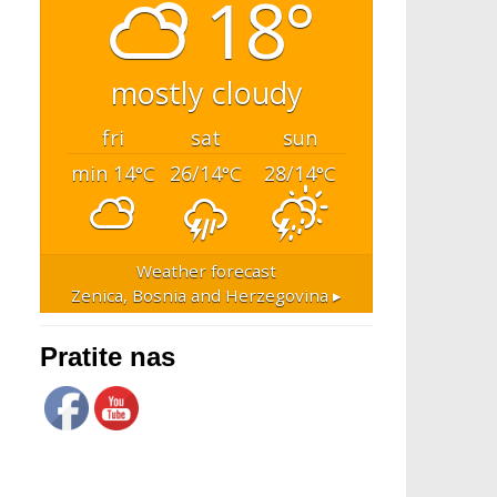
18°
mostly cloudy
fri
sat
sun
min 14
26/14
28/14
°C
°C
°C
Weather forecast
Zenica, Bosnia and Herzegovina ▸
Pratite nas