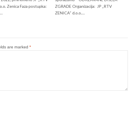
o.o. Zenica Faza postupka:
ZGRADE Organizacija: JP „RTV
e…
ZENICA“ d.o.o.…
ields are marked
*