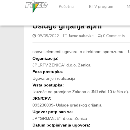
Početna
RTV program
M
Usluge grijanja april
09/05/2022
Javne nabavke
0 Comments
snovni elementi ugovora o direktnom sporazumu – Us
Organizacija:
JP „RTV ZENICA“ d.o.o. Zenica
Faza postupka:
Ugovaranje i realizacija
Vrsta postupka:
Izuzeće od promjene Zakona o JNJ cčal 10 tačka d)-
JRN/CPV:
093230009- Usluge gradskog grijanja
Ugovor potpisan sa:
JP “GRIJANJE” d.o.o. Zenica
Datum potpisivanja ugovora: