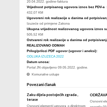
20.04.2022. godine-faktura
Vrijednost potpisanog ugovora iznos bez PDV-a 
432,07 KM
Ugovoreni rok realizacije u danima od potpisivan
Izuzeće od primjene Zakona
Ukupna vrijednost realizovanog ugovora iznos 
505,52 KM
Ostvareni rok realizacije u danima od potpisivan
REALIZOVANO ODMAH
Prilog/prilozi PDF ugovor (ugovor i aneksi):
ODLUKA IZUZECA 2022
Datum unosa:
Portal JN objavljeno 09.05.2022. godine.
Komunalne usluge
Povezani članak
Zaku dijela postojećih zgrada ,
ODRŽAVA
terase
Osnovni el
Osnovni elementi ugovora o direktnom
energije 0