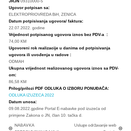
JRJN
09310000-5
Ugovor potpisan sa:
ELEKTROPRIOVREDA BiH, ZENICA
Datum potpisivanja ugovora/ faktura:
22.07.2022. godine
Vrijednost potpisanog ugovora iznos bez PDV-a :
74,00 KM
Ugovoreni rok realizacije u danima od potpisivanja
ugovora ili uvođenja u radove :
ODMAH
Ukupna vrijednost realizovanog ugovora iznos sa PDV-
om:
86,58 KM
Prilog/prilozi PDF ODLUKA O IZBORU PONUĐAČA:
ODLUKA IZUZECA 2022
Datum unosa:
09.08.2022.gpdine Portal E-nabavke pod izuzeća od
primjene Zakona o JN, član 10. tačka d.
NABAVKA
Usluge održavanje web