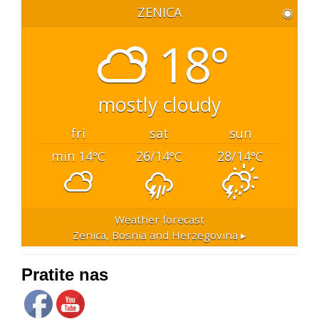
ZENICA
◉
18°
mostly cloudy
fri
sat
sun
min 14
26/14
28/14
°C
°C
°C
Weather forecast
Zenica, Bosnia and Herzegovina ▸
Pratite nas