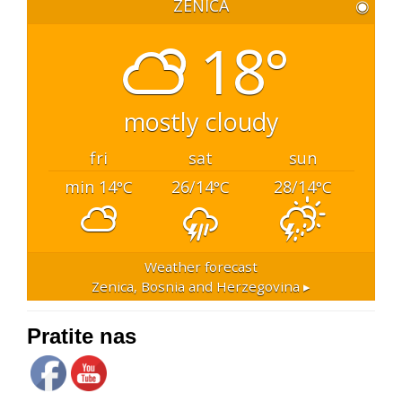
ZENICA
◉
18°
mostly cloudy
fri
sat
sun
min 14
26/14
28/14
°C
°C
°C
Weather forecast
Zenica, Bosnia and Herzegovina ▸
Pratite nas