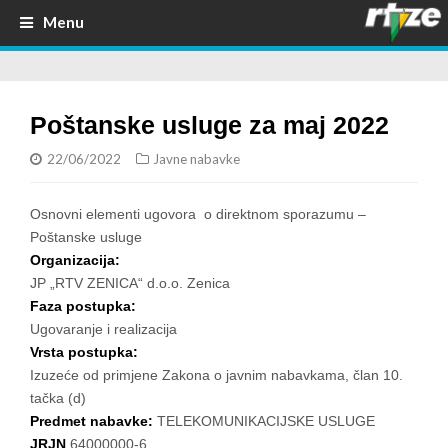
Menu
Poštanske usluge za maj 2022
22/06/2022
Javne nabavke
Osnovni elementi ugovora o direktnom sporazumu –
Poštanske usluge
Organizacija:
JP „RTV ZENICA“ d.o.o. Zenica
Faza postupka:
Ugovaranje i realizacija
Vrsta postupka:
Izuzeće od primjene Zakona o javnim nabavkama, član 10.
tačka (d)
Predmet nabavke:
TELEKOMUNIKACIJSKE USLUGE
JRJN
64000000-6