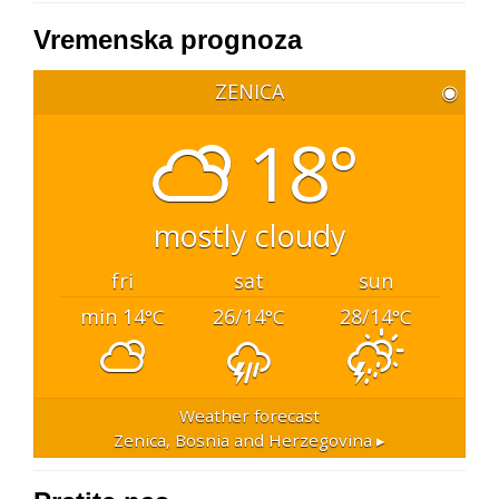
Vremenska prognoza
ZENICA
◉
18°
mostly cloudy
fri
sat
sun
min 14
26/14
28/14
°C
°C
°C
Weather forecast
Zenica, Bosnia and Herzegovina ▸