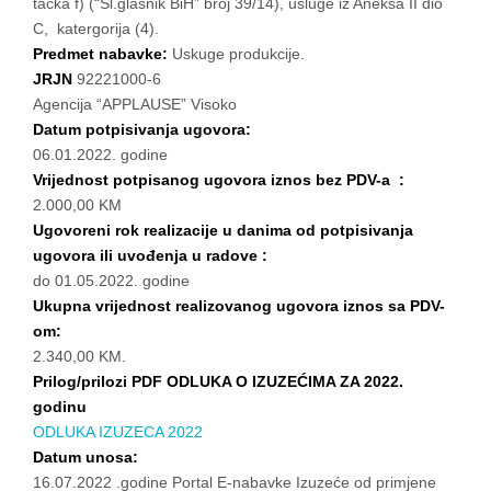
tačka f) (“Sl.glasnik BiH” broj 39/14), usluge iz Aneksa II dio
C, katergorija (4).
Predmet nabavke:
Uskuge produkcije.
JRJN
92221000-6
Agencija “APPLAUSE” Visoko
Datum potpisivanja ugovora:
06.01.2022. godine
Vrijednost potpisanog ugovora iznos bez PDV-a :
2.000,00 KM
Ugovoreni rok realizacije u danima od potpisivanja
ugovora ili uvođenja u radove :
do 01.05.2022. godine
Ukupna vrijednost realizovanog ugovora iznos sa PDV-
om:
2.340,00 KM.
Prilog/prilozi PDF ODLUKA O IZUZEĆIMA ZA 2022.
godinu
ODLUKA IZUZECA 2022
Datum unosa:
16.07.2022 .godine Portal E-nabavke Izuzeće od primjene