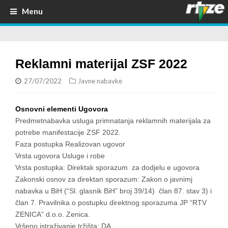
Menu
Reklamni materijal ZSF 2022
27/07/2022
Javne nabavke
Osnovni elementi Ugovora
Predmetnabavka usluga primnatanja reklamnih materijala za
potrebe manifestacije ZSF 2022.
Faza postupka Realizovan ugovor
Vrsta ugovora Usluge i robe
Vrsta postupka: Direktak sporazum za dodjelu e ugovora
Zakonski osnov za direktan sporazum: Zakon o javnimj
nabavka u BiH (“Sl. glasnik BiH” broj 39/14) član 87. stav 3) i
član 7. Pravilnika o postupku direktnog sporazuma JP “RTV
ZENICA” d.o.o. Zenica.
Vršeno istraživanje tržišta: DA