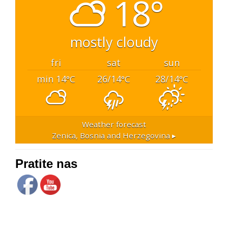
18°
mostly cloudy
fri
sat
sun
min 14
26/14
28/14
°C
°C
°C
Weather forecast
Zenica, Bosnia and Herzegovina ▸
Pratite nas