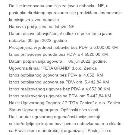
Da li je imenovana komisija za javnu nabavku: NE, u
postupku direktnog sporazuma nije predviđeno imenovanje
komisije za javne nabavke
Nabavka podijeljena na lotove: NE
Datum objave obavještenja/ odluke o pokretanju javne
nabavke: 30. jun 2022. godine
Procijenjena vrijednost nabavke bez PDV- a 6.000,00 KM
Iznos prihvaćene ponude bez PDV- a 4.6520,00 KM
Datum potpisivanja ugovora: 06.juli 2022. godine.
Ugovorna firma: “FETA GRAND” d.o.o. Zenica
Iznos potpisanog ugovora bez PDV- a 4.652 KM
Iznos potpisanog ugovora sa PDV- om 5.442,84 KM
Iznos realizovanog ugovora bez PDV- a 4.652,00 KM
Iznos realizovanog ugovora sa PDV- om 5.442,84 KM
Naziv Ugovornopg Organa: JP “RTV Zenica” d.o.o. Zenica
Status Ugovornog organa: Opštinski nivo vlasti
Da li unutar ugovornog organa/institucije postoji
sektor/odjeljenje koji se bavi javnim nabavkama, a u skladu
sa Pravilnikom o unutrašnjoj organizaciji: Postoji lice s