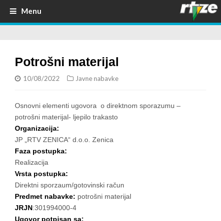
Menu
Potrošni materijal
10/08/2022
Javne nabavke
Osnovni elementi ugovora o direktnom sporazumu –
potrošni materijal- ljepilo trakasto
Organizacija:
JP „RTV ZENICA“ d.o.o. Zenica
Faza postupka:
Realizacija
Vrsta postupka:
Direktni sporzaum/gotovinski račun
Predmet nabavke:
potrošni materijal
JRJN
:301994000-4
Ugovor potpisan sa: