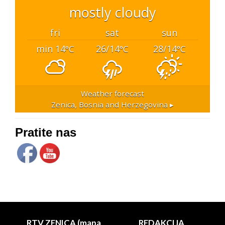
mostly cloudy
fri
sat
sun
min 14
26/14
28/14
°C
°C
°C
Weather forecast
Zenica, Bosnia and Herzegovina ▸
Pratite nas
RTV ZENICA (mapa
REDAKCIJA