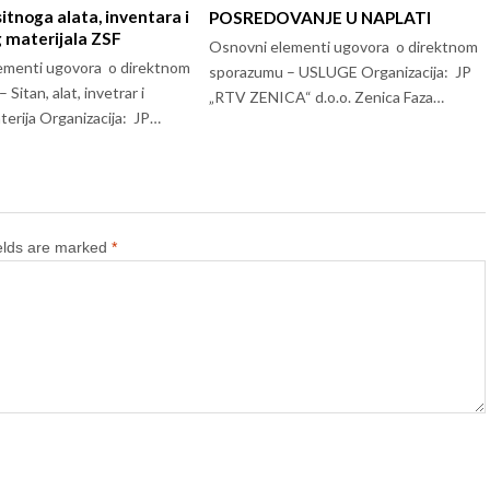
tnoga alata, inventara i
POSREDOVANJE U NAPLATI
 materijala ZSF
Osnovni elementi ugovora o direktnom
ementi ugovora o direktnom
sporazumu – USLUGE Organizacija: JP
Sitan, alat, invetrar i
„RTV ZENICA“ d.o.o. Zenica Faza…
terija Organizacija: JP…
ields are marked
*