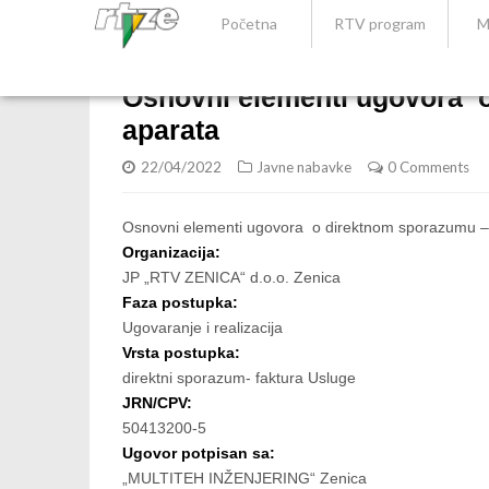
Početna
RTV program
M
Osnovni elementi ugovora 
aparata
22/04/2022
Javne nabavke
0 Comments
Osnovni elementi ugovora o direktnom sporazumu –
Organizacija:
JP „RTV ZENICA“ d.o.o. Zenica
Faza postupka:
Ugovaranje i realizacija
Vrsta postupka:
direktni sporazum- faktura Usluge
JRN/CPV:
50413200-5
Ugovor potpisan sa:
„MULTITEH INŽENJERING“ Zenica