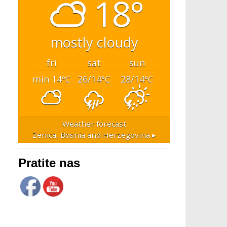
18°
mostly cloudy
fri
sat
sun
min 14
26/14
28/14
°C
°C
°C
Weather forecast
Zenica, Bosnia and Herzegovina ▸
Pratite nas