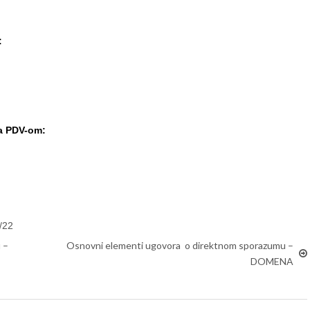
:
sa PDV-om:
/22
 –
Osnovni elementi ugovora o direktnom sporazumu –
DOMENA