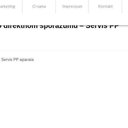
arketing
O nama
Impressum
Kontakt
o direktnom sporazumu – Servis PP
 Servis PP aparata