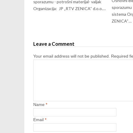
Osnovni el
sporazumu - potrošni materijal- valjak
sporazumu –
Organizacija: JP „RTV ZENICA“ d.o.o.…
sistema Org
ZENICA“…
Leave a Comment
Your email address will not be published.
Required f
Name
*
Email
*