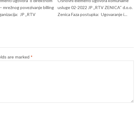
ementi ugovora o direktnom
Osnovni elementi ugovora komunalne
 mrežnog povezivanje billing
usluge 02-2022 JP „RTV ZENICA“ d.o.o.
anizacija: JP „RTV
Zenica Faza postupka: Ugovaranje i…
ields are marked
*