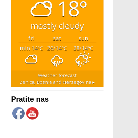
18°
mostly cloudy
fri
sat
sun
min 14
26/14
28/14
°C
°C
°C
Weather forecast
Zenica, Bosnia and Herzegovina ▸
Pratite nas