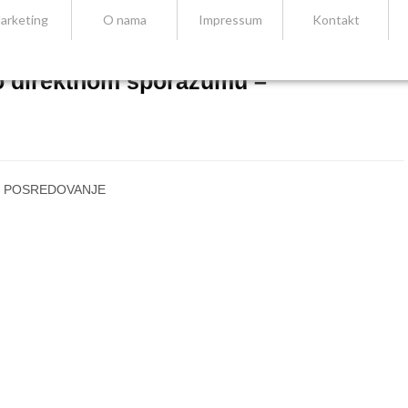
arketing
O nama
Impressum
Kontakt
o direktnom sporazumu –
u – POSREDOVANJE