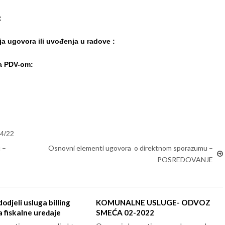
:
ja ugovora ili uvođenja u radove :
sa PDV-om:
34/22
 –
Osnovni elementi ugovora o direktnom sporazumu –
POSREDOVANJE
odjeli usluga billing
KOMUNALNE USLUGE- ODVOZ
 fiskalne uređaje
SMEĆA 02-2022