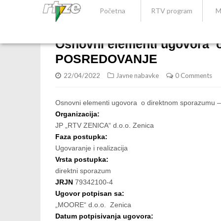
Početna
RTV program
M
Osnovni elementi ugovora 
POSREDOVANJE
22/04/2022
Javne nabavke
0 Comments
Osnovni elementi ugovora o direktnom sporazum
Organizacija:
JP „RTV ZENICA“ d.o.o. Zenica
Faza postupka:
Ugovaranje i realizacija
Vrsta postupka:
direktni sporazum
JRJN
79342100-4
Ugovor potpisan sa:
„MOORE“ d.o.o. Zenica
Datum potpisivanja ugovora: