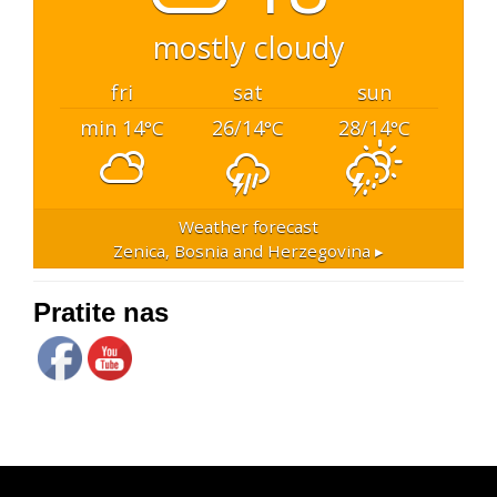
mostly cloudy
fri
sat
sun
min 14
26/14
28/14
°C
°C
°C
Weather forecast
Zenica, Bosnia and Herzegovina ▸
Pratite nas