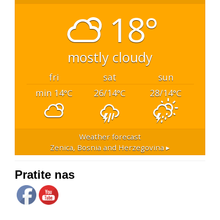
18°
mostly cloudy
fri
sat
sun
min 14
26/14
28/14
°C
°C
°C
Weather forecast
Zenica, Bosnia and Herzegovina ▸
Pratite nas