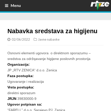
Menu
Nabavka sredstava za higijenu
02/06/2022
Javne nabavke
Osnovni elementi ugovora o direktnom sporazumu –
sredstva za održqavanje higijene poslovnih prostorija
Organizacija:
JP „RTV ZENICA“ d.o.o. Zenica
Faza postupka:
Ugovaranje i realizacija
Vrsta postupka:
direktni sporazum
JRJN
39830000-9
Ugovor potpisan sa:
“FARELL” d.o.o. Sarajevo PJ Zenica