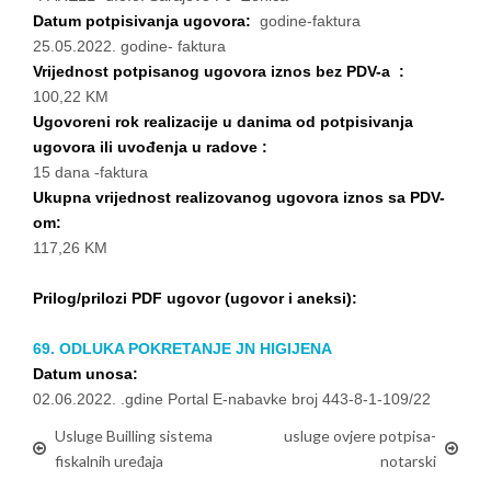
Datum potpisivanja ugovora:
godine-faktura
25.05.2022. godine- faktura
Vrijednost potpisanog ugovora iznos bez PDV-a :
100,22 KM
Ugovoreni rok realizacije u danima od potpisivanja
ugovora ili uvođenja u radove :
15 dana -faktura
Ukupna vrijednost realizovanog ugovora iznos sa PDV-
om:
117,26 KM
Prilog/prilozi PDF ugovor (ugovor i aneksi):
69. ODLUKA POKRETANJE JN HIGIJENA
Datum unosa:
02.06.2022. .gdine Portal E-nabavke broj 443-8-1-109/22
Usluge Builling sistema
usluge ovjere potpisa-
fiskalnih uređaja
notarski