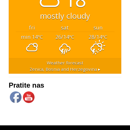
mostly cloudy
fri
sat
sun
min 14
26/14
28/14
°C
°C
°C
Weather forecast
Zenica, Bosnia and Herzegovina ▸
Pratite nas