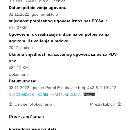
„FETA GRANDl“ d.o.o. Zenica
Datum potpisivanja ugovora:
01.11.2022. godine-faktura
Vrijednost potpisanog ugovora iznos bez PDV-a :
412,07KM
Ugovoreni rok realizacije u danima od potpisivanja
ugovora ili uvođenja u radove :
2022. godina
Ukupna vrijednost realizovanog ugovora iznos sa PDV-
om:
482,12 KM
Dokument:
Datum unosa:
08.11.2022. godine Portal E-nabavke broj 443-8-2-191/22
KNJIGOVEZACKI-I-KOPIRNI-MATERIJAL-OLUKA
Preuzmi
Usluge fotokopiranja
Mrežni kablovi
Povezani članak
Posredovanje u naplati