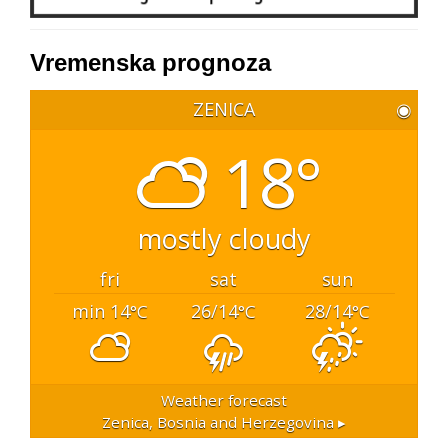
Vremenska prognoza
ZENICA
◉
18°
mostly cloudy
fri
sat
sun
min 14
26/14
28/14
°C
°C
°C
Weather forecast
Zenica, Bosnia and Herzegovina ▸