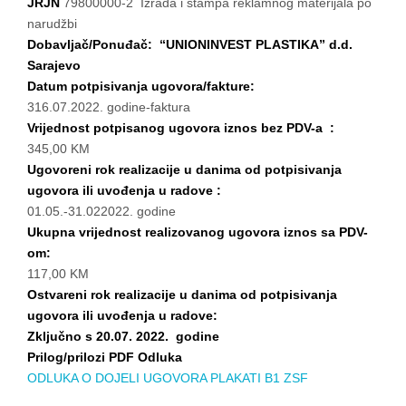
JRJN
79800000-2 Izrada i štampa reklamnog materijala po
narudžbi
Dobavljač/Ponuđač: “UNIONINVEST PLASTIKA” d.d.
Sarajevo
Datum potpisivanja ugovora/fakture:
316.07.2022. godine-faktura
Vrijednost potpisanog ugovora iznos bez PDV-a :
345,00 KM
Ugovoreni rok realizacije u danima od potpisivanja
ugovora ili uvođenja u radove :
01.05.-31.022022. godine
Ukupna vrijednost realizovanog ugovora iznos sa PDV-
om:
117,00 KM
Ostvareni rok realizacije u danima od potpisivanja
ugovora ili uvođenja u radove:
Zključno s 20.07. 2022. godine
Prilog/prilozi PDF Odluka
ODLUKA O DOJELI UGOVORA PLAKATI B1 ZSF