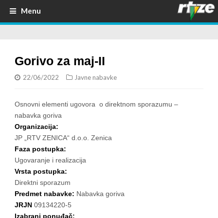
Menu
Gorivo za maj-II
22/06/2022
Javne nabavke
Osnovni elementi ugovora o direktnom sporazumu –
nabavka goriva
Organizacija:
JP „RTV ZENICA“ d.o.o. Zenica
Faza postupka:
Ugovaranje i realizacija
Vrsta postupka:
Direktni sporazum
Predmet nabavke:
Nabavka goriva
JRJN
09134220-5
Izabrani ponuđač: