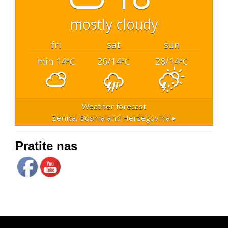
mostly cloudy
fri
sat
sun
min 14
26/14
28/14
°C
°C
°C
Weather forecast
Zenica, Bosnia and Herzegovina ▸
Pratite nas