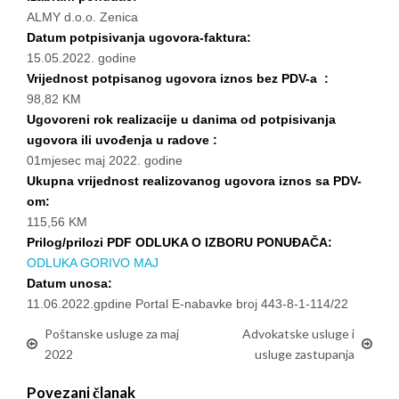
ALMY d.o.o. Zenica
Datum potpisivanja ugovora-faktura:
15.05.2022. godine
Vrijednost potpisanog ugovora iznos bez PDV-a :
98,82 KM
Ugovoreni rok realizacije u danima od potpisivanja
ugovora ili uvođenja u radove :
01mjesec maj 2022. godine
Ukupna vrijednost realizovanog ugovora iznos sa PDV-
om:
115,56 KM
Prilog/prilozi PDF ODLUKA O IZBORU PONUĐAČA:
ODLUKA GORIVO MAJ
Datum unosa:
11.06.2022.gpdine Portal E-nabavke broj 443-8-1-114/22
Poštanske usluge za maj
Advokatske usluge i
2022
usluge zastupanja
Povezani članak