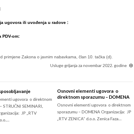
:
ja ugovora ili uvođenja u radove :
sa PDV-om:
od primjene Zakona o javnim nabavkama, član 10. tačka (d).
Usluge grijanja za novembar 2022. godine
Osnovni elementi ugovora o
sposobljavanje
direktnom sporazumu – DOMENA
ementi ugovora o direktnom
Osnovni elementi ugovora o direktnom
 – STRUČNI SEMINARI,
sporazumu – DOMENA Organizacija: JP
anizacija: JP „RTV
„RTV ZENICA“ d.o.o. Zenica Faza…
o.o.…