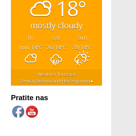
18°
mostly cloudy
fri
sat
sun
min 14
26/14
28/14
°C
°C
°C
Weather forecast
Zenica, Bosnia and Herzegovina ▸
Pratite nas