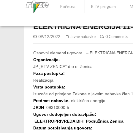
Početna
RTV program
M
ELEKTRIČNA ENERGIJA 11-
09/12/2022
Javne nabavke
0 Comments
Osnovni elementi ugovora – ELEKTRIČNA ENERGI
Organizacija:
JP „RTV ZENICA“ d.o.o. Zenica
Faza postupka:
Realizacija
Vrsta postupka:
Izuzeće od primjene Zakona o javnim nabavka član 1
Predmet nabavke:
električna energija
JRJN
09310000-5
Ugovor dodojeljen dobavljaču:
ELEKTROPRIVREDA BIH, Podružnica Zenica
Datum potpisivanja ugovora: