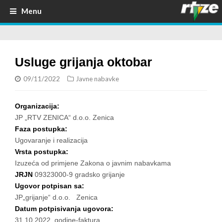
Menu
Usluge grijanja oktobar
09/11/2022
Javne nabavke
Organizacija:
JP „RTV ZENICA“ d.o.o. Zenica
Faza postupka:
Ugovaranje i realizacija
Vrsta postupka:
Izuzeća od primjene Zakona o javnim nabavkama
JRJN
09323000-9 gradsko grijanje
Ugovor potpisan sa:
JP„grijanje“ d.o.o. Zenica
Datum potpisivanja ugovora:
31.10.2022. godine-faktura