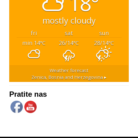
18°
mostly cloudy
fri
sat
sun
min 14
26/14
28/14
°C
°C
°C
Weather forecast
Zenica, Bosnia and Herzegovina ▸
Pratite nas