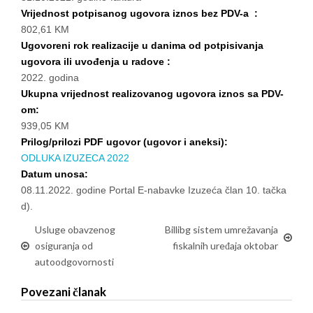
Vrijednost potpisanog ugovora iznos bez PDV-a :
802,61 KM
Ugovoreni rok realizacije u danima od potpisivanja
ugovora ili uvođenja u radove :
2022. godina
Ukupna vrijednost realizovanog ugovora iznos sa PDV-
om:
939,05 KM
Prilog/prilozi PDF ugovor (ugovor i aneksi):
ODLUKA IZUZECA 2022
Datum unosa:
08.11.2022. godine Portal E-nabavke Izuzeća član 10. tačka
d).
Usluge obavzenog
Billibg sistem umrežavanja
osiguranja od
fiskalnih uređaja oktobar
autoodgovornosti
Povezani članak