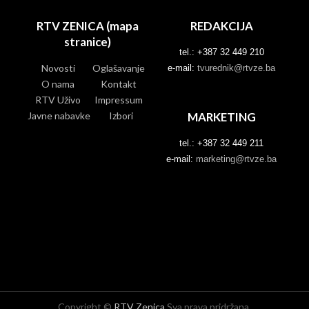
RTV ZENICA (mapa
REDAKCIJA
stranice)
tel.: +387 32 449 210
Novosti
Oglašavanje
e-mail:
tvurednik@rtvze.ba
O nama
Kontakt
RTV Uživo
Impressum
Javne nabavke
Izbori
MARKETING
tel.: +387 32 449 211
e-mail:
marketing@rtvze.ba
Copyright ©
RTV Zenica
Sva prava pridržana.