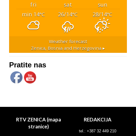
fri
sat
sun
min 14
26/14
28/14
°C
°C
°C
Weather forecast
Zenica, Bosnia and Herzegovina ▸
Pratite nas
RTV ZENICA (mapa
REDAKCIJA
stranice)
tel.: +387 32 449 210