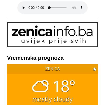
Vremenska prognoza
ZENICA
◉
18°
mostly cloudy