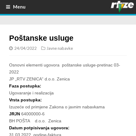
Menu
Poštanske usluge
24/04/2022
Javne nabavke
Osnovni elementi ugovora poštanske usluge-pretinac 03-
2022
JP „RTV ZENICA“ d.o.o. Zenica
Faza postupka:
Ugovaranje i realizacija
Vrsta postupka:
Izuzeće od primjene Zakona o javnim nabavkama
JRJN
64000000-6
BH POŠTA d.o.o. Zenica
Datum potpisivanja ugovora:
31.03.2022. godine-faktura