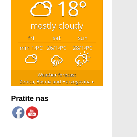
18°
mostly cloudy
fri
sat
sun
min 14
26/14
28/14
°C
°C
°C
Weather forecast
Zenica, Bosnia and Herzegovina ▸
Pratite nas