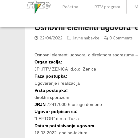
Početna
RTV program
M
Osnovni elementi ugovora
22/04/2022
Javne nabavke
0 Comments
Osnovni elementi ugovora o direktnom sporazumu
Organizacija:
JP „RTV ZENICA“ d.o.o. Zenica
Faza postupka:
Ugovaranje i realizacija
Vrsta postupka:
direktni sporazum
JRJN
72417000-6 usluge domene
Ugovor potpisan sa:
“LEFTOR” d.o.o. Tuzla
Datum potpisivanja ugovora:
18.03.2022. godine-faktura