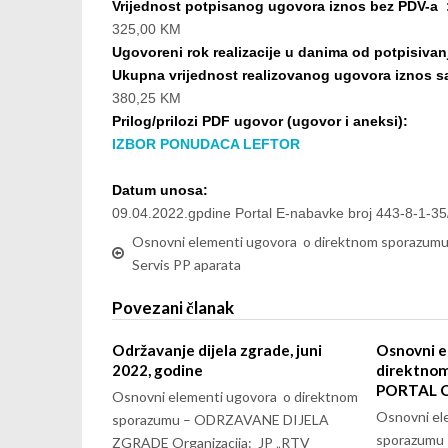
Vrijednost potpisanog ugovora iznos bez PDV-a 
325,00 KM
Ugovoreni rok realizacije u danima od potpisivan
Ukupna vrijednost realizovanog ugovora iznos 
380,25 KM
Prilog/prilozi PDF ugovor (ugovor i aneksi):
IZBOR PONUDACA LEFTOR
Datum unosa:
09.04.2022.gpdine Portal E-nabavke broj 443-8-1-35
Osnovni elementi ugovora o direktnom sporazumu
Servis PP aparata
Povezani članak
Održavanje dijela zgrade, juni
Osnovni e
2022, godine
direktno
PORTAL 
Osnovni elementi ugovora o direktnom
Osnovni el
sporazumu – ODRZAVANE DIJELA
sporazumu
ZGRADE Organizacija: JP „RTV