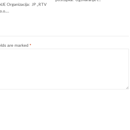
E Organizacija: JP „RTV
o.o.…
ields are marked
*