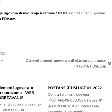
:
ja ugovora ili uvođenja u radove : 01.01.
do 21.03.2022. godine
sa PDV-om:
/22
 –
Osnovni elementi ugovora o direktnom sporazumu-
INTERNET USLUGE
lementi ugovora o
POŠTANSKE USLUGE 01-2022
m sporazumu – WEB
Osnovni elementi ugovora
ODRŽAVANJE
POŠTANSKE USLUGE 01-2022 JP
ementi ugovora o direktnom
„RTV ZENICA“ d.o.o. Zenica Faza
 – WEB PORTAL
postupka: Ugovaranje i…