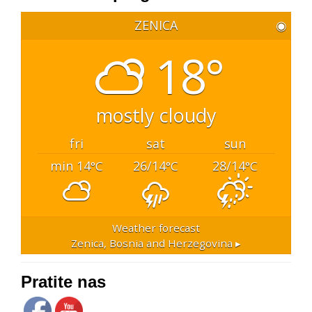
ZENICA
◉
18°
mostly cloudy
fri
sat
sun
min 14
26/14
28/14
°C
°C
°C
Weather forecast
Zenica, Bosnia and Herzegovina ▸
Pratite nas