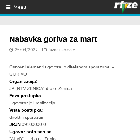
Menu
Nabavka goriva za mart
25/04/2022
Javne nabavke
Osnovni elementi ugovora o direktnom sporazumu –
GORIVO
Organizacija:
JP „RTV ZENICA“ d.o.o. Zenica
Faza postupka:
Ugovaranje i realizacija
Vrsta postupka:
direktni sporazum
JRJN
09100000-0
Ugovor potpisan sa:
“ALMY” d.o.o. Zenica