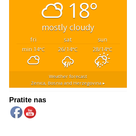
18°
mostly cloudy
fri
sat
sun
min 14
26/14
28/14
°C
°C
°C
Weather forecast
Zenica, Bosnia and Herzegovina ▸
Pratite nas