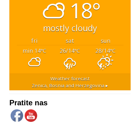
18°
mostly cloudy
fri
sat
sun
min 14
26/14
28/14
°C
°C
°C
Weather forecast
Zenica, Bosnia and Herzegovina ▸
Pratite nas