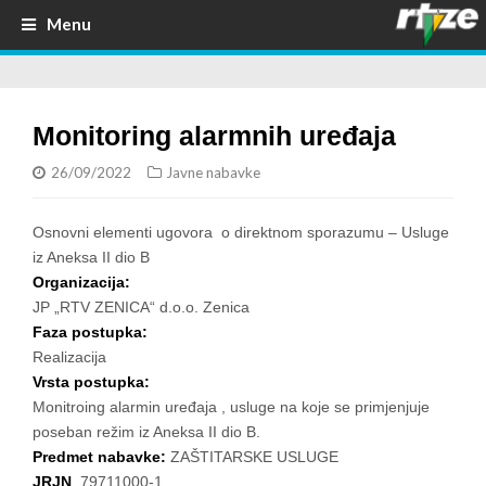
Menu
Monitoring alarmnih uređaja
26/09/2022
Javne nabavke
Osnovni elementi ugovora o direktnom sporazumu – Usluge
iz Aneksa II dio B
Organizacija:
JP „RTV ZENICA“ d.o.o. Zenica
Faza postupka:
Realizacija
Vrsta postupka:
Monitroing alarmin uređaja , usluge na koje se primjenjuje
poseban režim iz Aneksa II dio B.
Predmet nabavke:
ZAŠTITARSKE USLUGE
JRJN
79711000-1