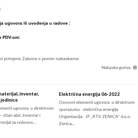
:
ja ugovora ili uvođenja u radove :
sa PDV-om:
 od primjene Zakona o javnim nabavkama.
Nabavka goriva
aterijal, inventar,
Električna energija 06-2022
jedinice
Osnovni elementi ugovora o direktnom
ementi ugovora o direktnom
sporazumu - električna energija
sitan alat, inventar i
Organizacija: JP „RTV ZENICA“ d.o.o.
terijal za redovno…
Zenica…