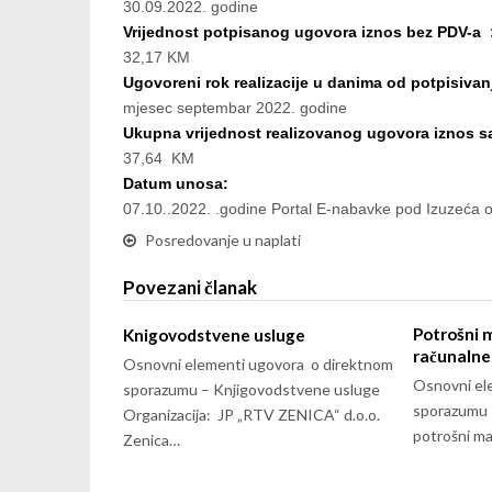
30.09.2022. godine
Vrijednost potpisanog ugovora iznos bez PDV-a 
32,17 KM
Ugovoreni rok realizacije u danima od potpisivan
mjesec septembar 2022. godine
Ukupna vrijednost realizovanog ugovora iznos 
37,64 KM
Datum unosa:
07.10..2022. .godine Portal E-nabavke pod Izuzeća
Posredovanje u naplati
Povezani članak
Potrošni m
Knigovodstvene usluge
računalne 
Osnovni elementi ugovora o direktnom
Osnovni el
sporazumu – Knjigovodstvene usluge
sporazumu – 
Organizacija: JP „RTV ZENICA“ d.o.o.
potrošni ma
Zenica…