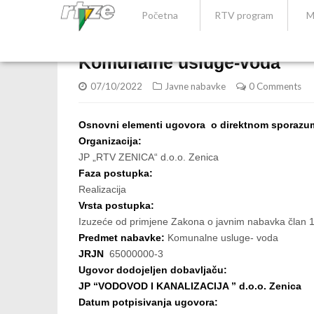
Početna
RTV program
M
Komunalne usluge-voda
07/10/2022
Javne nabavke
0 Comments
Osnovni elementi ugovora o direktnom sporazu
Organizacija:
JP „RTV ZENICA“ d.o.o. Zenica
Faza postupka:
Realizacija
Vrsta postupka:
Izuzeće od primjene Zakona o javnim nabavka član 1
Predmet nabavke:
Komunalne usluge- voda
JRJN
65000000-3
Ugovor dodojeljen dobavljaču:
JP “VODOVOD I KANALIZACIJA ” d.o.o. Zenica
Datum potpisivanja ugovora: