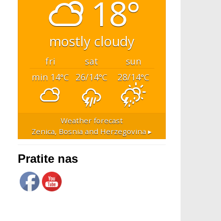
18°
mostly cloudy
fri
sat
sun
min 14
26/14
28/14
°C
°C
°C
Weather forecast
Zenica, Bosnia and Herzegovina ▸
Pratite nas