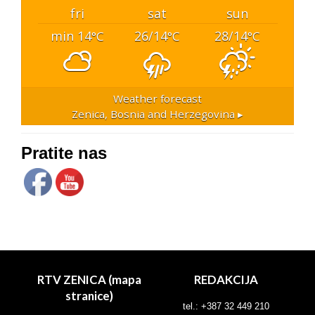
fri
sat
sun
min 14
26/14
28/14
°C
°C
°C
Weather forecast
Zenica, Bosnia and Herzegovina ▸
Pratite nas
RTV ZENICA (mapa
REDAKCIJA
stranice)
tel.: +387 32 449 210