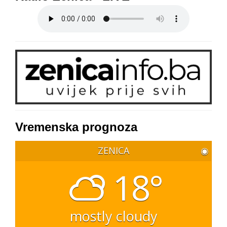
Vremenska prognoza
ZENICA
◉
18°
mostly cloudy