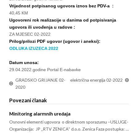
Vrijednost potpisanog ugovora iznos bez PDV-a :
40,45 KM
Ugovoreni rok realizacije u danima od potpisivanja
ugovora ili uvođenja u radove :
ZA MJESEC 02-2022
Prilog/prilozi PDF ugovor (ugovor i aneksi):
ODLUKA IZUZECA 2022
Datum unosa:
29.04.2022.godine Portal E-nabavke
GRADSKO GRIJANJE 02-
električna energija 02-2022
2020
Povezani članak
Minitoring alarmnih uređaja
Osnovni elementi ugovora o direktnom sporazumu –USLUGE-
Organizacija: JP „RTV ZENICA“ d.o.o. Zenica Faza postupka: …