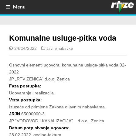
Menu
Komunalne usluge-pitka voda
24/04/2022
Javne nabavke
Osnovni elementi ugovora komunalne usluge-pitka voda 02-
2022
JP „RTV ZENICA“ d.o.o. Zenica
Faza postupka:
Ugovaranje i realizacija
Vrsta postupka:
Izuzeće od primjene Zakona o javnim nabavkama
JRJN
65000000-3
JP “VODOVOD I KANALIZACIJA” d.o.o. Zenica
Datum potpisivanja ugovora:
28.02.2022. godine-faktura