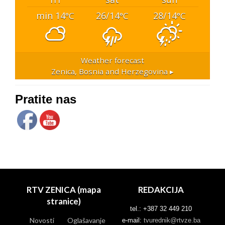
min 14
26/14
28/14
°C
°C
°C
Weather forecast
Zenica, Bosnia and Herzegovina ▸
Pratite nas
RTV ZENICA (mapa
REDAKCIJA
stranice)
tel.: +387 32 449 210
Novosti
Oglašavanje
e-mail:
tvurednik@rtvze.ba