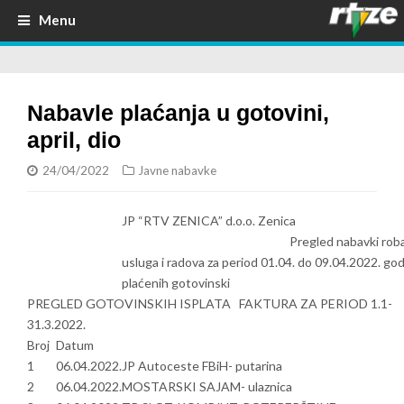
Menu
Nabavle plaćanja u gotovini,
april, dio
24/04/2022
Javne nabavke
JP “RTV ZENICA” d.o.o. Zenica
Pregled nabavki roba
usluga i radova za period 01.04. do 09.04.2022. go
plaćenih gotovinski
PREGLED GOTOVINSKIH ISPLATA FAKTURA ZA PERIOD 1.1-
31.3.2022.
Broj
Datum
1
06.04.2022.
JP Autoceste FBiH- putarina
2
06.04.2022.
MOSTARSKI SAJAM- ulaznica