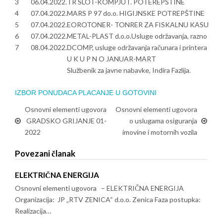
3
06.04.2022.
TR SLOT-KOMPJUT. POTEREPŠTINE
4
07.04.2022.
MARS P 97 do.o. HIGIJNSKE POTREPŠTINE
5
07.04.2022.
EOROTONER- TONRER ZA FISKALNU KASU
6
07.04.2022.
METAL-PLAST d.o.o.Usluge održavanja, razno
7
08.04.2022.
DCOMP, usluge održavanja računara i printera
U K U P N O JANUAR-MART
Službenik za javne nabavke, Indira Fazlija.
IZBOR PONUDACA PLACANJE U GOTOVINI
Osnovni elementi ugovora
Osnovni elementi ugovora
GRADSKO GRIJANJE 01-
o uslugama osiguranja
2022
imovine i motornih vozila
Povezani članak
ELEKTRIČNA ENERGIJA
Osnovni elementi ugovora – ELEKTRIČNA ENERGIJA
Organizacija: JP „RTV ZENICA“ d.o.o. Zenica Faza postupka:
Realizacija…